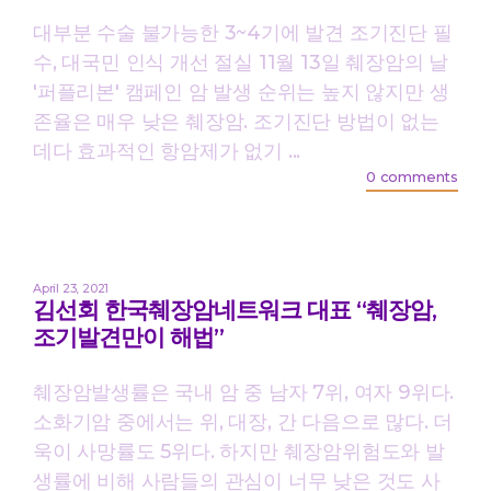
대부분 수술 불가능한 3~4기에 발견 조기진단 필
수, 대국민 인식 개선 절실 11월 13일 췌장암의 날
'퍼플리본' 캠페인 암 발생 순위는 높지 않지만 생
존율은 매우 낮은 췌장암. 조기진단 방법이 없는
데다 효과적인 항암제가 없기 ...
0 comments
April 23, 2021
김선회 한국췌장암네트워크 대표 “췌장암,
조기발견만이 해법”
췌장암발생률은 국내 암 중 남자 7위, 여자 9위다.
소화기암 중에서는 위, 대장, 간 다음으로 많다. 더
욱이 사망률도 5위다. 하지만 췌장암위험도와 발
생률에 비해 사람들의 관심이 너무 낮은 것도 사