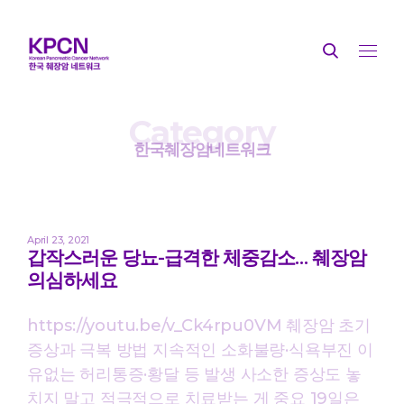
Category
한국췌장암네트워크
April 23, 2021
갑작스러운 당뇨-급격한 체중감소… 췌장암
의심하세요
https://youtu.be/v_Ck4rpu0VM 췌장암 초기
증상과 극복 방법 지속적인 소화불량·식욕부진 이
유없는 허리통증·황달 등 발생 사소한 증상도 놓
치지 말고 적극적으로 치료받는 게 중요 19일은